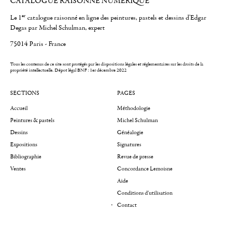
CATALOGUE RAISONNÉ NUMÉRIQUE
er
Le 1
catalogue raisonné en ligne des peintures, pastels et dessins d'Edgar
Degas par Michel Schulman, expert
75014 Paris - France
Tous les contenus de ce site sont protégés par les dispositions légales et réglementaires sur les droits de la
propriété intellectuelle.
Dépot légal BNF : 1er décembre 2022
SECTIONS
PAGES
Accueil
Méthodologie
Peintures & pastels
Michel Schulman
Dessins
Généalogie
Expositions
Signatures
Bibliographie
Revue de presse
Ventes
Concordance Lemoisne
Aide
Conditions d'utilisation
Contact