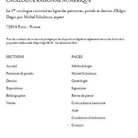
CATALOGUE RAISONNÉ NUMÉRIQUE
er
Le 1
catalogue raisonné en ligne des peintures, pastels et dessins d'Edgar
Degas par Michel Schulman, expert
75014 Paris - France
Tous les contenus de ce site sont protégés par les dispositions légales et réglementaires sur les droits de la
propriété intellectuelle.
Dépot légal BNF : 1er décembre 2022
SECTIONS
PAGES
Accueil
Méthodologie
Peintures & pastels
Michel Schulman
Dessins
Généalogie
Expositions
Signatures
Bibliographie
Revue de presse
Ventes
Concordance Lemoisne
Aide
Conditions d'utilisation
Contact