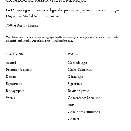
CATALOGUE RAISONNÉ NUMÉRIQUE
er
Le 1
catalogue raisonné en ligne des peintures, pastels et dessins d'Edgar
Degas par Michel Schulman, expert
75014 Paris - France
Tous les contenus de ce site sont protégés par les dispositions légales et réglementaires sur les droits de la
propriété intellectuelle.
Dépot légal BNF : 1er décembre 2022
SECTIONS
PAGES
Accueil
Méthodologie
Peintures & pastels
Michel Schulman
Dessins
Généalogie
Expositions
Signatures
Bibliographie
Revue de presse
Ventes
Concordance Lemoisne
Aide
Conditions d'utilisation
Contact