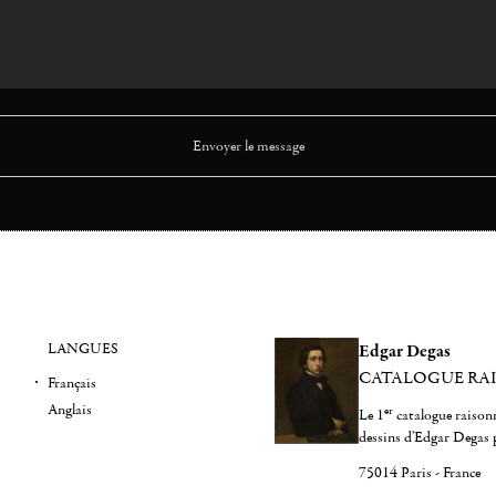
LANGUES
Edgar Degas
CATALOGUE RA
Français
Anglais
er
Le 1
catalogue raisonn
dessins d'Edgar Degas 
75014 Paris - France