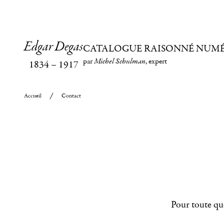
Edgar Degas
CATALOGUE RAISONNÉ NUM
par
Michel Schulman
, expert
1834
–
1917
Accueil
Contact
Pour toute que