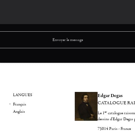
LANGUES
Edgar Degas
CATALOGUE RA
Français
Anglais
er
Le 1
catalogue raisonn
dessins d'Edgar Degas 
75014 Paris - France