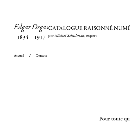
Edgar Degas
CATALOGUE RAISONNÉ NUM
par
Michel Schulman
, expert
1834
–
1917
Accueil
Contact
Pour toute que