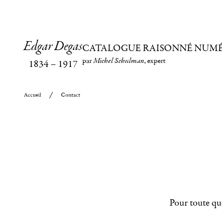
Edgar Degas
CATALOGUE RAISONNÉ NUM
par
Michel Schulman
, expert
1834
–
1917
Accueil
Contact
Pour toute que