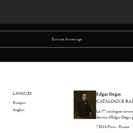
LANGUES
Edgar Degas
CATALOGUE RA
Français
Anglais
er
Le 1
catalogue raisonn
dessins d'Edgar Degas 
75014 Paris - France