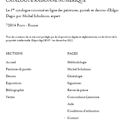
CATALOGUE RAISONNÉ NUMÉRIQUE
er
Le 1
catalogue raisonné en ligne des peintures, pastels et dessins d'Edgar
Degas par Michel Schulman, expert
75014 Paris - France
Tous les contenus de ce site sont protégés par les dispositions légales et réglementaires sur les droits de la
propriété intellectuelle.
Dépot légal BNF : 1er décembre 2022
SECTIONS
PAGES
Accueil
Méthodologie
Peintures & pastels
Michel Schulman
Dessins
Généalogie
Expositions
Signatures
Bibliographie
Revue de presse
Ventes
Concordance Lemoisne
Aide
Conditions d'utilisation
Contact