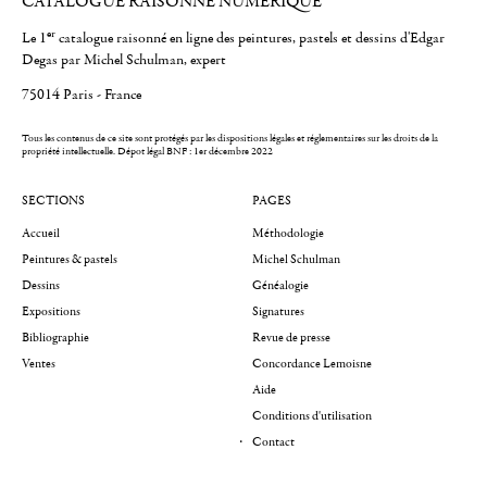
CATALOGUE RAISONNÉ NUMÉRIQUE
er
Le 1
catalogue raisonné en ligne des peintures, pastels et dessins d'Edgar
Degas par Michel Schulman, expert
75014 Paris - France
Tous les contenus de ce site sont protégés par les dispositions légales et réglementaires sur les droits de la
propriété intellectuelle.
Dépot légal BNF : 1er décembre 2022
SECTIONS
PAGES
Accueil
Méthodologie
Peintures & pastels
Michel Schulman
Dessins
Généalogie
Expositions
Signatures
Bibliographie
Revue de presse
Ventes
Concordance Lemoisne
Aide
Conditions d'utilisation
Contact