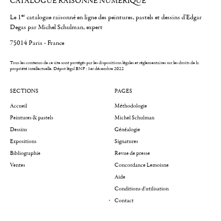
CATALOGUE RAISONNÉ NUMÉRIQUE
er
Le 1
catalogue raisonné en ligne des peintures, pastels et dessins d'Edgar
Degas par Michel Schulman, expert
75014 Paris - France
Tous les contenus de ce site sont protégés par les dispositions légales et réglementaires sur les droits de la
propriété intellectuelle.
Dépot légal BNF : 1er décembre 2022
SECTIONS
PAGES
Accueil
Méthodologie
Peintures & pastels
Michel Schulman
Dessins
Généalogie
Expositions
Signatures
Bibliographie
Revue de presse
Ventes
Concordance Lemoisne
Aide
Conditions d'utilisation
Contact