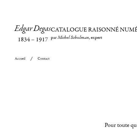
Edgar Degas
CATALOGUE RAISONNÉ NUM
par
Michel Schulman
, expert
1834
–
1917
Accueil
Contact
Pour toute que