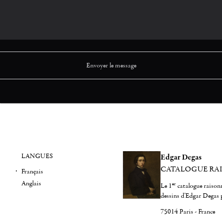
LANGUES
Edgar Degas
CATALOGUE RA
Français
Anglais
er
Le 1
catalogue raisonn
dessins d'Edgar Degas 
75014 Paris - France