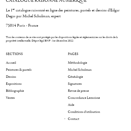
CATALOGUE RAISONNÉ NUMÉRIQUE
er
Le 1
catalogue raisonné en ligne des peintures, pastels et dessins d'Edgar
Degas par Michel Schulman, expert
75014 Paris - France
Tous les contenus de ce site sont protégés par les dispositions légales et réglementaires sur les droits de la
propriété intellectuelle.
Dépot légal BNF : 1er décembre 2022
SECTIONS
PAGES
Accueil
Méthodologie
Peintures & pastels
Michel Schulman
Dessins
Généalogie
Expositions
Signatures
Bibliographie
Revue de presse
Ventes
Concordance Lemoisne
Aide
Conditions d'utilisation
Contact