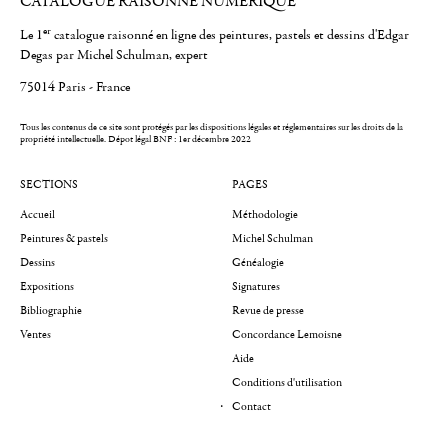
CATALOGUE RAISONNÉ NUMÉRIQUE
er
Le 1
catalogue raisonné en ligne des peintures, pastels et dessins d'Edgar
Degas par Michel Schulman, expert
75014 Paris - France
Tous les contenus de ce site sont protégés par les dispositions légales et réglementaires sur les droits de la
propriété intellectuelle.
Dépot légal BNF : 1er décembre 2022
SECTIONS
PAGES
Accueil
Méthodologie
Peintures & pastels
Michel Schulman
Dessins
Généalogie
Expositions
Signatures
Bibliographie
Revue de presse
Ventes
Concordance Lemoisne
Aide
Conditions d'utilisation
Contact