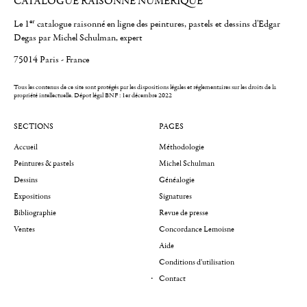
CATALOGUE RAISONNÉ NUMÉRIQUE
er
Le 1
catalogue raisonné en ligne des peintures, pastels et dessins d'Edgar
Degas par Michel Schulman, expert
75014 Paris - France
Tous les contenus de ce site sont protégés par les dispositions légales et réglementaires sur les droits de la
propriété intellectuelle.
Dépot légal BNF : 1er décembre 2022
SECTIONS
PAGES
Accueil
Méthodologie
Peintures & pastels
Michel Schulman
Dessins
Généalogie
Expositions
Signatures
Bibliographie
Revue de presse
Ventes
Concordance Lemoisne
Aide
Conditions d'utilisation
Contact