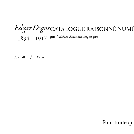
Edgar Degas
CATALOGUE RAISONNÉ NUM
par
Michel Schulman
, expert
1834
–
1917
Accueil
Contact
Pour toute que