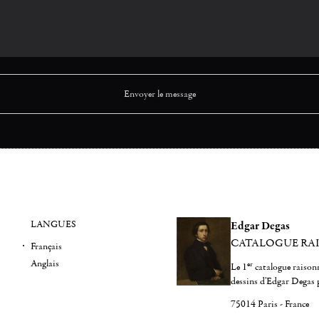
LANGUES
Edgar Degas
CATALOGUE RA
Français
Anglais
er
Le 1
catalogue raisonn
dessins d'Edgar Degas 
75014 Paris - France