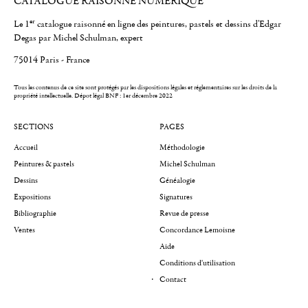
CATALOGUE RAISONNÉ NUMÉRIQUE
er
Le 1
catalogue raisonné en ligne des peintures, pastels et dessins d'Edgar
Degas par Michel Schulman, expert
75014 Paris - France
Tous les contenus de ce site sont protégés par les dispositions légales et réglementaires sur les droits de la
propriété intellectuelle.
Dépot légal BNF : 1er décembre 2022
SECTIONS
PAGES
Accueil
Méthodologie
Peintures & pastels
Michel Schulman
Dessins
Généalogie
Expositions
Signatures
Bibliographie
Revue de presse
Ventes
Concordance Lemoisne
Aide
Conditions d'utilisation
Contact