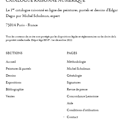
CATALOGUE RAISONNÉ NUMÉRIQUE
er
Le 1
catalogue raisonné en ligne des peintures, pastels et dessins d'Edgar
Degas par Michel Schulman, expert
75014 Paris - France
Tous les contenus de ce site sont protégés par les dispositions légales et réglementaires sur les droits de la
propriété intellectuelle.
Dépot légal BNF : 1er décembre 2022
SECTIONS
PAGES
Accueil
Méthodologie
Peintures & pastels
Michel Schulman
Dessins
Généalogie
Expositions
Signatures
Bibliographie
Revue de presse
Ventes
Concordance Lemoisne
Aide
Conditions d'utilisation
Contact