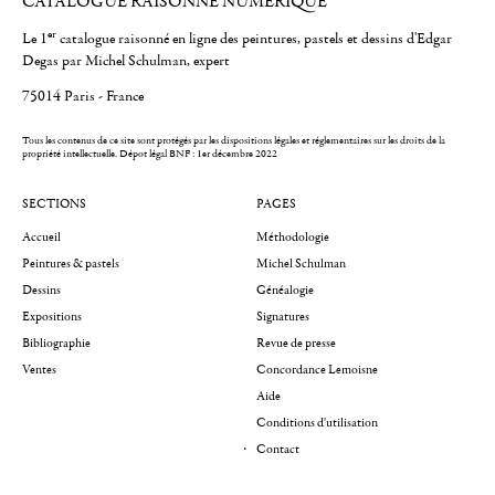
CATALOGUE RAISONNÉ NUMÉRIQUE
er
Le 1
catalogue raisonné en ligne des peintures, pastels et dessins d'Edgar
Degas par Michel Schulman, expert
75014 Paris - France
Tous les contenus de ce site sont protégés par les dispositions légales et réglementaires sur les droits de la
propriété intellectuelle.
Dépot légal BNF : 1er décembre 2022
SECTIONS
PAGES
Accueil
Méthodologie
Peintures & pastels
Michel Schulman
Dessins
Généalogie
Expositions
Signatures
Bibliographie
Revue de presse
Ventes
Concordance Lemoisne
Aide
Conditions d'utilisation
Contact