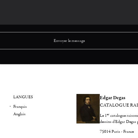
LANGUES
Edgar Degas
CATALOGUE RA
Français
Anglais
er
Le 1
catalogue raisonn
dessins d'Edgar Degas 
75014 Paris - France