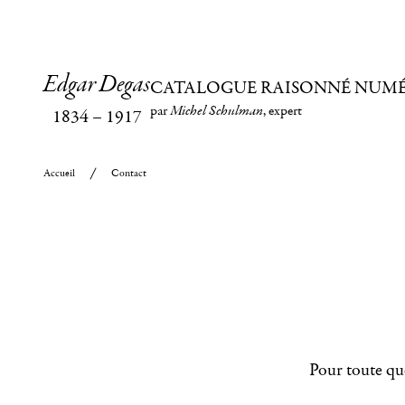
Edgar Degas
CATALOGUE RAISONNÉ NUM
par
Michel Schulman
, expert
1834
–
1917
Accueil
Contact
Pour toute que