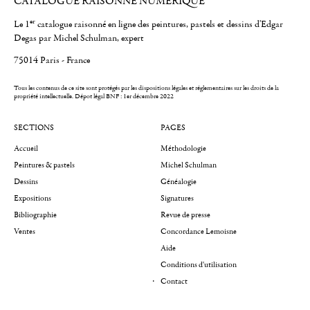
CATALOGUE RAISONNÉ NUMÉRIQUE
er
Le 1
catalogue raisonné en ligne des peintures, pastels et dessins d'Edgar
Degas par Michel Schulman, expert
75014 Paris - France
Tous les contenus de ce site sont protégés par les dispositions légales et réglementaires sur les droits de la
propriété intellectuelle.
Dépot légal BNF : 1er décembre 2022
SECTIONS
PAGES
Accueil
Méthodologie
Peintures & pastels
Michel Schulman
Dessins
Généalogie
Expositions
Signatures
Bibliographie
Revue de presse
Ventes
Concordance Lemoisne
Aide
Conditions d'utilisation
Contact