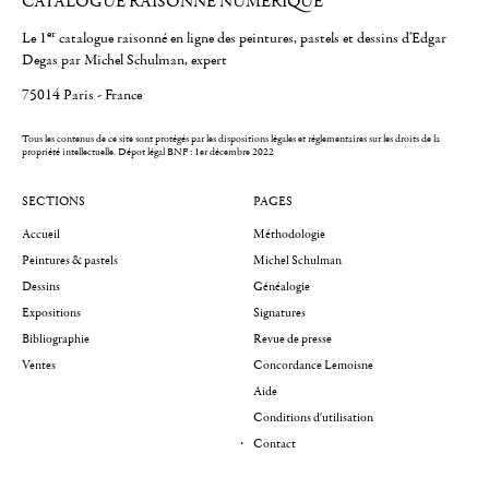
CATALOGUE RAISONNÉ NUMÉRIQUE
er
Le 1
catalogue raisonné en ligne des peintures, pastels et dessins d'Edgar
Degas par Michel Schulman, expert
75014 Paris - France
Tous les contenus de ce site sont protégés par les dispositions légales et réglementaires sur les droits de la
propriété intellectuelle.
Dépot légal BNF : 1er décembre 2022
SECTIONS
PAGES
Accueil
Méthodologie
Peintures & pastels
Michel Schulman
Dessins
Généalogie
Expositions
Signatures
Bibliographie
Revue de presse
Ventes
Concordance Lemoisne
Aide
Conditions d'utilisation
Contact