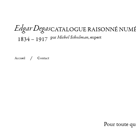
Edgar Degas
CATALOGUE RAISONNÉ NUM
par
Michel Schulman
, expert
1834
–
1917
Accueil
Contact
Pour toute que