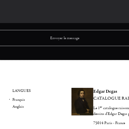
LANGUES
Edgar Degas
CATALOGUE RA
Français
Anglais
er
Le 1
catalogue raisonn
dessins d'Edgar Degas 
75014 Paris - France