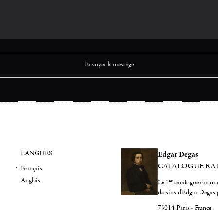
LANGUES
Edgar Degas
CATALOGUE RA
Français
Anglais
er
Le 1
catalogue raisonn
dessins d'Edgar Degas 
75014 Paris - France