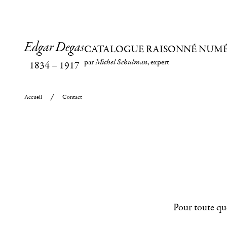
Edgar Degas
CATALOGUE RAISONNÉ NUM
par
Michel Schulman
, expert
1834
–
1917
Accueil
Contact
Pour toute que