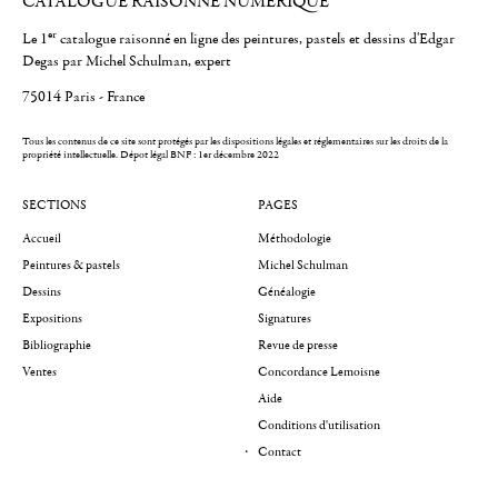
CATALOGUE RAISONNÉ NUMÉRIQUE
er
Le 1
catalogue raisonné en ligne des peintures, pastels et dessins d'Edgar
Degas par Michel Schulman, expert
75014 Paris - France
Tous les contenus de ce site sont protégés par les dispositions légales et réglementaires sur les droits de la
propriété intellectuelle.
Dépot légal BNF : 1er décembre 2022
SECTIONS
PAGES
Accueil
Méthodologie
Peintures & pastels
Michel Schulman
Dessins
Généalogie
Expositions
Signatures
Bibliographie
Revue de presse
Ventes
Concordance Lemoisne
Aide
Conditions d'utilisation
Contact