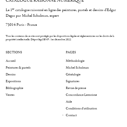
CATALOGUE RAISONNÉ NUMÉRIQUE
er
Le 1
catalogue raisonné en ligne des peintures, pastels et dessins d'Edgar
Degas par Michel Schulman, expert
75014 Paris - France
Tous les contenus de ce site sont protégés par les dispositions légales et réglementaires sur les droits de la
propriété intellectuelle.
Dépot légal BNF : 1er décembre 2022
SECTIONS
PAGES
Accueil
Méthodologie
Peintures & pastels
Michel Schulman
Dessins
Généalogie
Expositions
Signatures
Bibliographie
Revue de presse
Ventes
Concordance Lemoisne
Aide
Conditions d'utilisation
Contact