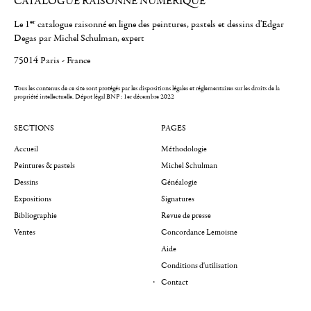
CATALOGUE RAISONNÉ NUMÉRIQUE
er
Le 1
catalogue raisonné en ligne des peintures, pastels et dessins d'Edgar
Degas par Michel Schulman, expert
75014 Paris - France
Tous les contenus de ce site sont protégés par les dispositions légales et réglementaires sur les droits de la
propriété intellectuelle.
Dépot légal BNF : 1er décembre 2022
SECTIONS
PAGES
Accueil
Méthodologie
Peintures & pastels
Michel Schulman
Dessins
Généalogie
Expositions
Signatures
Bibliographie
Revue de presse
Ventes
Concordance Lemoisne
Aide
Conditions d'utilisation
Contact