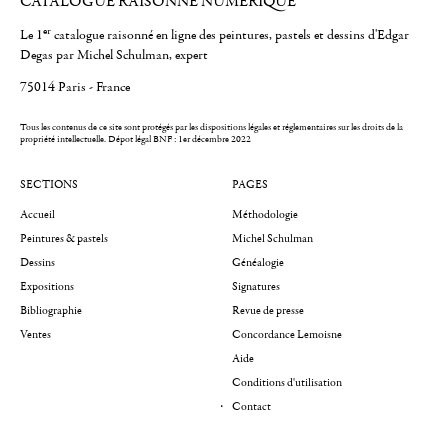
CATALOGUE RAISONNÉ NUMÉRIQUE
er
Le 1
catalogue raisonné en ligne des peintures, pastels et dessins d'Edgar
Degas par Michel Schulman, expert
75014 Paris - France
Tous les contenus de ce site sont protégés par les dispositions légales et réglementaires sur les droits de la
propriété intellectuelle.
Dépot légal BNF : 1er décembre 2022
SECTIONS
PAGES
Accueil
Méthodologie
Peintures & pastels
Michel Schulman
Dessins
Généalogie
Expositions
Signatures
Bibliographie
Revue de presse
Ventes
Concordance Lemoisne
Aide
Conditions d'utilisation
Contact