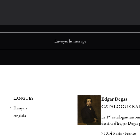
LANGUES
Edgar Degas
CATALOGUE RA
Français
Anglais
er
Le 1
catalogue raisonn
dessins d'Edgar Degas 
75014 Paris - France