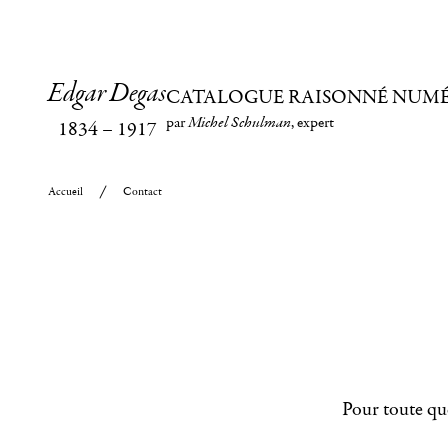
Edgar Degas
CATALOGUE RAISONNÉ NUM
par
Michel Schulman
, expert
1834
–
1917
Accueil
Contact
Pour toute que