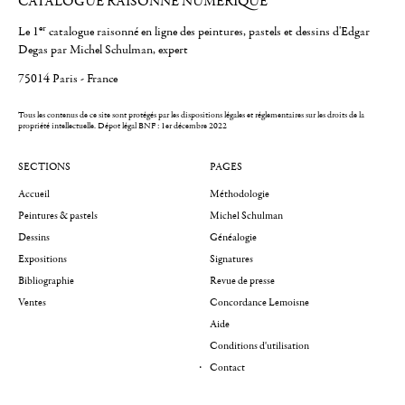
CATALOGUE RAISONNÉ NUMÉRIQUE
er
Le 1
catalogue raisonné en ligne des peintures, pastels et dessins d'Edgar
Degas par Michel Schulman, expert
75014 Paris - France
Tous les contenus de ce site sont protégés par les dispositions légales et réglementaires sur les droits de la
propriété intellectuelle.
Dépot légal BNF : 1er décembre 2022
SECTIONS
PAGES
Accueil
Méthodologie
Peintures & pastels
Michel Schulman
Dessins
Généalogie
Expositions
Signatures
Bibliographie
Revue de presse
Ventes
Concordance Lemoisne
Aide
Conditions d'utilisation
Contact