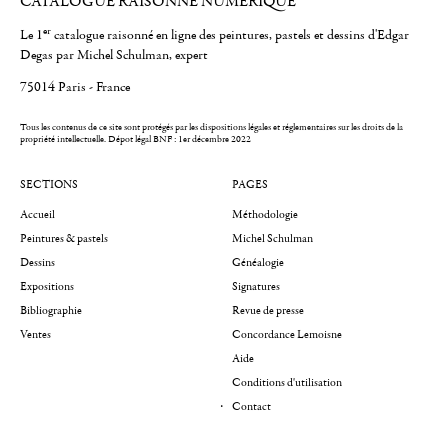
CATALOGUE RAISONNÉ NUMÉRIQUE
er
Le 1
catalogue raisonné en ligne des peintures, pastels et dessins d'Edgar
Degas par Michel Schulman, expert
75014 Paris - France
Tous les contenus de ce site sont protégés par les dispositions légales et réglementaires sur les droits de la
propriété intellectuelle.
Dépot légal BNF : 1er décembre 2022
SECTIONS
PAGES
Accueil
Méthodologie
Peintures & pastels
Michel Schulman
Dessins
Généalogie
Expositions
Signatures
Bibliographie
Revue de presse
Ventes
Concordance Lemoisne
Aide
Conditions d'utilisation
Contact