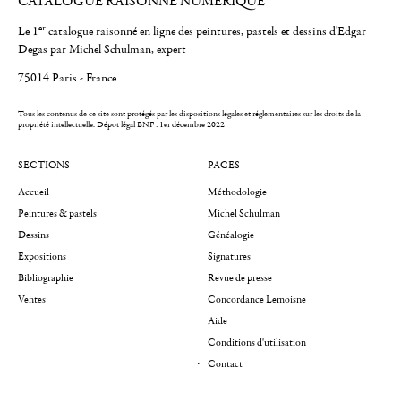
CATALOGUE RAISONNÉ NUMÉRIQUE
er
Le 1
catalogue raisonné en ligne des peintures, pastels et dessins d'Edgar
Degas par Michel Schulman, expert
75014 Paris - France
Tous les contenus de ce site sont protégés par les dispositions légales et réglementaires sur les droits de la
propriété intellectuelle.
Dépot légal BNF : 1er décembre 2022
SECTIONS
PAGES
Accueil
Méthodologie
Peintures & pastels
Michel Schulman
Dessins
Généalogie
Expositions
Signatures
Bibliographie
Revue de presse
Ventes
Concordance Lemoisne
Aide
Conditions d'utilisation
Contact