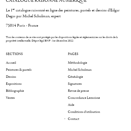
CATALOGUE RAISONNÉ NUMÉRIQUE
er
Le 1
catalogue raisonné en ligne des peintures, pastels et dessins d'Edgar
Degas par Michel Schulman, expert
75014 Paris - France
Tous les contenus de ce site sont protégés par les dispositions légales et réglementaires sur les droits de la
propriété intellectuelle.
Dépot légal BNF : 1er décembre 2022
SECTIONS
PAGES
Accueil
Méthodologie
Peintures & pastels
Michel Schulman
Dessins
Généalogie
Expositions
Signatures
Bibliographie
Revue de presse
Ventes
Concordance Lemoisne
Aide
Conditions d'utilisation
Contact