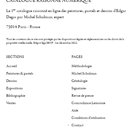
CATALOGUE RAISONNÉ NUMÉRIQUE
er
Le 1
catalogue raisonné en ligne des peintures, pastels et dessins d'Edgar
Degas par Michel Schulman, expert
75014 Paris - France
Tous les contenus de ce site sont protégés par les dispositions légales et réglementaires sur les droits de la
propriété intellectuelle.
Dépot légal BNF : 1er décembre 2022
SECTIONS
PAGES
Accueil
Méthodologie
Peintures & pastels
Michel Schulman
Dessins
Généalogie
Expositions
Signatures
Bibliographie
Revue de presse
Ventes
Concordance Lemoisne
Aide
Conditions d'utilisation
Contact