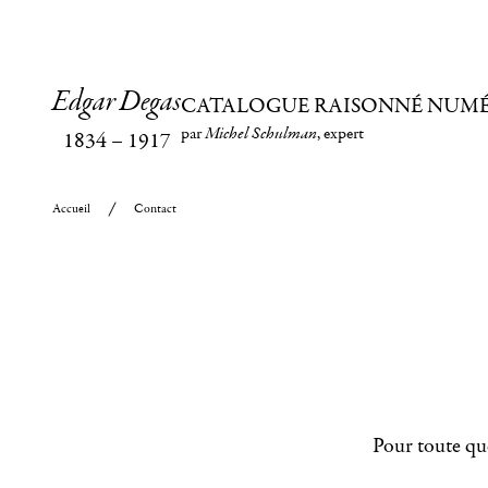
Edgar Degas
CATALOGUE RAISONNÉ NUM
par
Michel Schulman
, expert
1834
–
1917
Accueil
Contact
Pour toute que