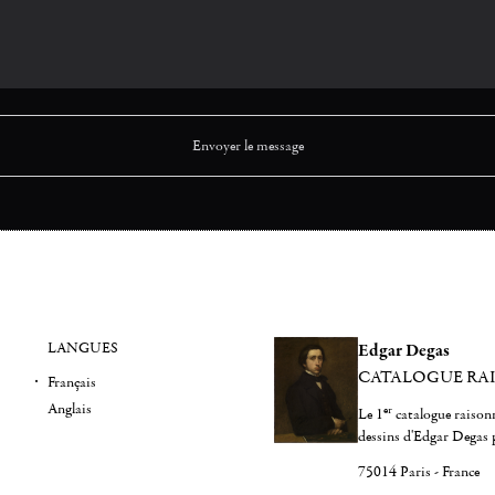
LANGUES
Edgar Degas
CATALOGUE RA
Français
Anglais
er
Le 1
catalogue raisonn
dessins d'Edgar Degas 
75014 Paris - France