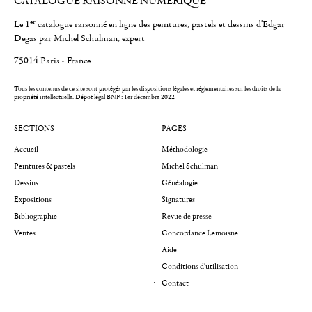
CATALOGUE RAISONNÉ NUMÉRIQUE
er
Le 1
catalogue raisonné en ligne des peintures, pastels et dessins d'Edgar
Degas par Michel Schulman, expert
75014 Paris - France
Tous les contenus de ce site sont protégés par les dispositions légales et réglementaires sur les droits de la
propriété intellectuelle.
Dépot légal BNF : 1er décembre 2022
SECTIONS
PAGES
Accueil
Méthodologie
Peintures & pastels
Michel Schulman
Dessins
Généalogie
Expositions
Signatures
Bibliographie
Revue de presse
Ventes
Concordance Lemoisne
Aide
Conditions d'utilisation
Contact