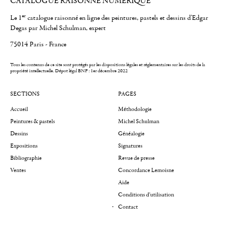
CATALOGUE RAISONNÉ NUMÉRIQUE
er
Le 1
catalogue raisonné en ligne des peintures, pastels et dessins d'Edgar
Degas par Michel Schulman, expert
75014 Paris - France
Tous les contenus de ce site sont protégés par les dispositions légales et réglementaires sur les droits de la
propriété intellectuelle.
Dépot légal BNF : 1er décembre 2022
SECTIONS
PAGES
Accueil
Méthodologie
Peintures & pastels
Michel Schulman
Dessins
Généalogie
Expositions
Signatures
Bibliographie
Revue de presse
Ventes
Concordance Lemoisne
Aide
Conditions d'utilisation
Contact