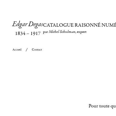
Edgar Degas
CATALOGUE RAISONNÉ NUM
par
Michel Schulman
, expert
1834
–
1917
Accueil
Contact
Pour toute que