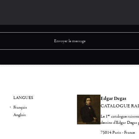
LANGUES
Edgar Degas
CATALOGUE RA
Français
Anglais
er
Le 1
catalogue raisonn
dessins d'Edgar Degas 
75014 Paris - France