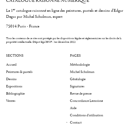
CATALOGUE RAISONNÉ NUMÉRIQUE
er
Le 1
catalogue raisonné en ligne des peintures, pastels et dessins d'Edgar
Degas par Michel Schulman, expert
75014 Paris - France
Tous les contenus de ce site sont protégés par les dispositions légales et réglementaires sur les droits de la
propriété intellectuelle.
Dépot légal BNF : 1er décembre 2022
SECTIONS
PAGES
Accueil
Méthodologie
Peintures & pastels
Michel Schulman
Dessins
Généalogie
Expositions
Signatures
Bibliographie
Revue de presse
Ventes
Concordance Lemoisne
Aide
Conditions d'utilisation
Contact