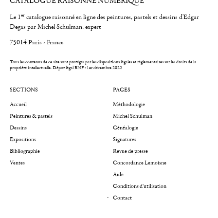
CATALOGUE RAISONNÉ NUMÉRIQUE
er
Le 1
catalogue raisonné en ligne des peintures, pastels et dessins d'Edgar
Degas par Michel Schulman, expert
75014 Paris - France
Tous les contenus de ce site sont protégés par les dispositions légales et réglementaires sur les droits de la
propriété intellectuelle.
Dépot légal BNF : 1er décembre 2022
SECTIONS
PAGES
Accueil
Méthodologie
Peintures & pastels
Michel Schulman
Dessins
Généalogie
Expositions
Signatures
Bibliographie
Revue de presse
Ventes
Concordance Lemoisne
Aide
Conditions d'utilisation
Contact