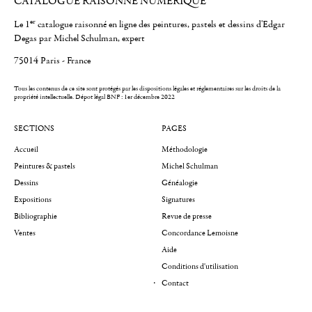
CATALOGUE RAISONNÉ NUMÉRIQUE
er
Le 1
catalogue raisonné en ligne des peintures, pastels et dessins d'Edgar
Degas par Michel Schulman, expert
75014 Paris - France
Tous les contenus de ce site sont protégés par les dispositions légales et réglementaires sur les droits de la
propriété intellectuelle.
Dépot légal BNF : 1er décembre 2022
SECTIONS
PAGES
Accueil
Méthodologie
Peintures & pastels
Michel Schulman
Dessins
Généalogie
Expositions
Signatures
Bibliographie
Revue de presse
Ventes
Concordance Lemoisne
Aide
Conditions d'utilisation
Contact