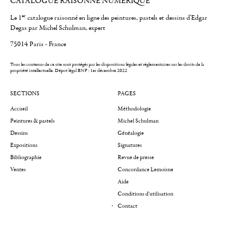
CATALOGUE RAISONNÉ NUMÉRIQUE
er
Le 1
catalogue raisonné en ligne des peintures, pastels et dessins d'Edgar
Degas par Michel Schulman, expert
75014 Paris - France
Tous les contenus de ce site sont protégés par les dispositions légales et réglementaires sur les droits de la
propriété intellectuelle.
Dépot légal BNF : 1er décembre 2022
SECTIONS
PAGES
Accueil
Méthodologie
Peintures & pastels
Michel Schulman
Dessins
Généalogie
Expositions
Signatures
Bibliographie
Revue de presse
Ventes
Concordance Lemoisne
Aide
Conditions d'utilisation
Contact