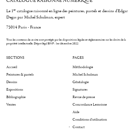
CATALOGUE RAISONNÉ NUMÉRIQUE
er
Le 1
catalogue raisonné en ligne des peintures, pastels et dessins d'Edgar
Degas par Michel Schulman, expert
75014 Paris - France
Tous les contenus de ce site sont protégés par les dispositions légales et réglementaires sur les droits de la
propriété intellectuelle.
Dépot légal BNF : 1er décembre 2022
SECTIONS
PAGES
Accueil
Méthodologie
Peintures & pastels
Michel Schulman
Dessins
Généalogie
Expositions
Signatures
Bibliographie
Revue de presse
Ventes
Concordance Lemoisne
Aide
Conditions d'utilisation
Contact