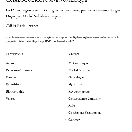
CATALOGUE RAISONNÉ NUMÉRIQUE
er
Le 1
catalogue raisonné en ligne des peintures, pastels et dessins d'Edgar
Degas par Michel Schulman, expert
75014 Paris - France
Tous les contenus de ce site sont protégés par les dispositions légales et réglementaires sur les droits de la
propriété intellectuelle.
Dépot légal BNF : 1er décembre 2022
SECTIONS
PAGES
Accueil
Méthodologie
Peintures & pastels
Michel Schulman
Dessins
Généalogie
Expositions
Signatures
Bibliographie
Revue de presse
Ventes
Concordance Lemoisne
Aide
Conditions d'utilisation
Contact