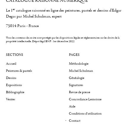
CATALOGUE RAISONNÉ NUMÉRIQUE
er
Le 1
catalogue raisonné en ligne des peintures, pastels et dessins d'Edgar
Degas par Michel Schulman, expert
75014 Paris - France
Tous les contenus de ce site sont protégés par les dispositions légales et réglementaires sur les droits de la
propriété intellectuelle.
Dépot légal BNF : 1er décembre 2022
SECTIONS
PAGES
Accueil
Méthodologie
Peintures & pastels
Michel Schulman
Dessins
Généalogie
Expositions
Signatures
Bibliographie
Revue de presse
Ventes
Concordance Lemoisne
Aide
Conditions d'utilisation
Contact