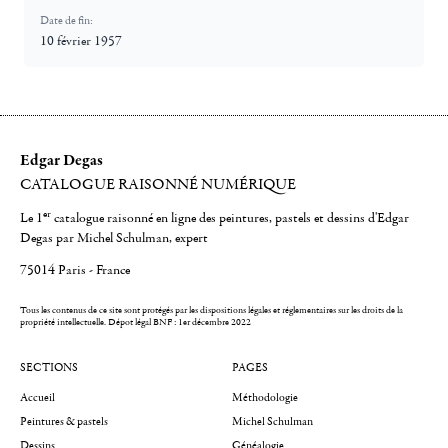
Date de fin:
10 février 1957
Edgar Degas
CATALOGUE RAISONNÉ NUMÉRIQUE
er
Le 1
catalogue raisonné en ligne des peintures, pastels et dessins d'Edgar
Degas par Michel Schulman, expert
75014 Paris - France
Tous les contenus de ce site sont protégés par les dispositions légales et réglementaires sur les droits de la
propriété intellectuelle.
Dépot légal BNF : 1er décembre 2022
SECTIONS
PAGES
Accueil
Méthodologie
Peintures & pastels
Michel Schulman
Dessins
Généalogie