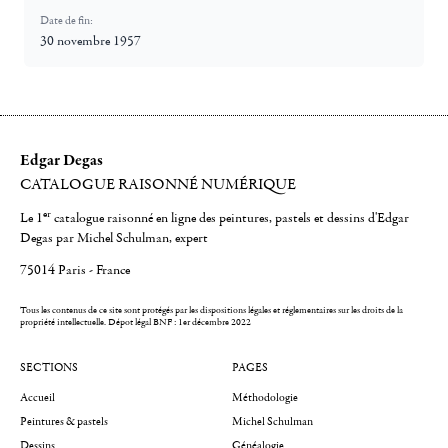
Date de fin:
30 novembre 1957
Edgar Degas
CATALOGUE RAISONNÉ NUMÉRIQUE
er
Le 1
catalogue raisonné en ligne des peintures, pastels et dessins d'Edgar
Degas par Michel Schulman, expert
75014 Paris - France
Tous les contenus de ce site sont protégés par les dispositions légales et réglementaires sur les droits de la
propriété intellectuelle.
Dépot légal BNF : 1er décembre 2022
SECTIONS
PAGES
Accueil
Méthodologie
Peintures & pastels
Michel Schulman
Dessins
Généalogie