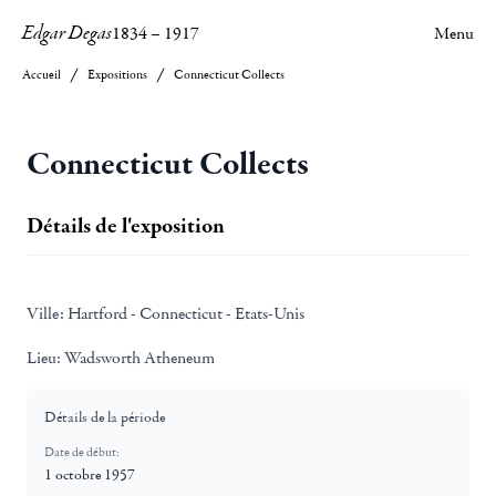
Edgar Degas
1834
–
1917
Menu
Accueil
Expositions
Connecticut Collects
Connecticut Collects
Détails de l'exposition
Ville:
Hartford - Connecticut - Etats-Unis
Lieu:
Wadsworth Atheneum
Détails de la période
Date de début:
1 octobre 1957