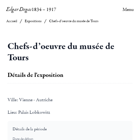
Edgar Degas
1834
–
1917
Menu
Accueil
Expositions
Chefs-d’oeuvre du musée de Tours
Chefs-d’oeuvre du musée de
Tours
Détails de l'exposition
Ville:
Vienne - Autriche
Lieu:
Palais Lobkowitz
Détails de la période
Date de début: