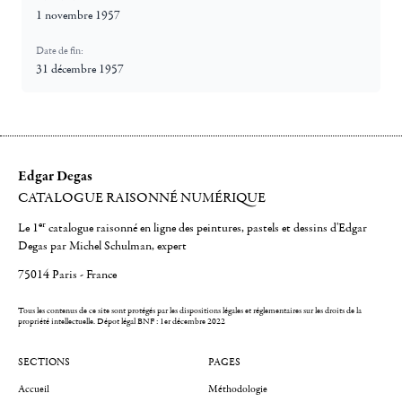
1 novembre 1957
Date de fin:
31 décembre 1957
Edgar Degas
CATALOGUE RAISONNÉ NUMÉRIQUE
er
Le 1
catalogue raisonné en ligne des peintures, pastels et dessins d'Edgar
Degas par Michel Schulman, expert
75014 Paris - France
Tous les contenus de ce site sont protégés par les dispositions légales et réglementaires sur les droits de la
propriété intellectuelle.
Dépot légal BNF : 1er décembre 2022
SECTIONS
PAGES
Accueil
Méthodologie