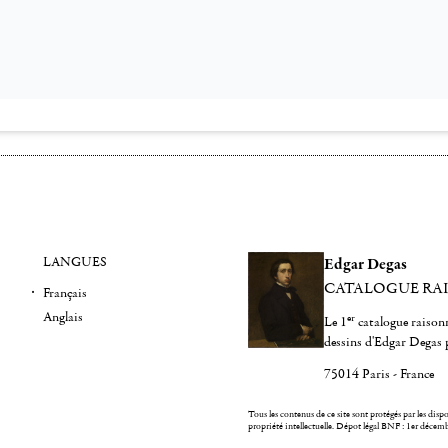
LANGUES
Edgar Degas
CATALOGUE RA
Français
Anglais
er
Le 1
catalogue raisonn
dessins d'Edgar Degas 
75014 Paris - France
Tous les contenus de ce site sont protégés par les dispos
propriété intellectuelle.
Dépot légal BNF : 1er décem