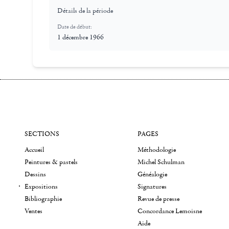
Détails de la période
Date de début:
1 décembre 1966
SECTIONS
PAGES
Accueil
Méthodologie
Peintures & pastels
Michel Schulman
Dessins
Généalogie
Expositions
Signatures
Bibliographie
Revue de presse
Ventes
Concordance Lemoisne
Aide