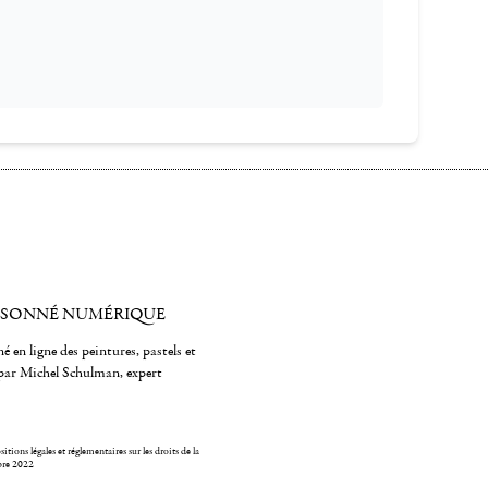
ISONNÉ NUMÉRIQUE
é en ligne des peintures, pastels et
par Michel Schulman, expert
itions légales et réglementaires sur les droits de la
bre 2022