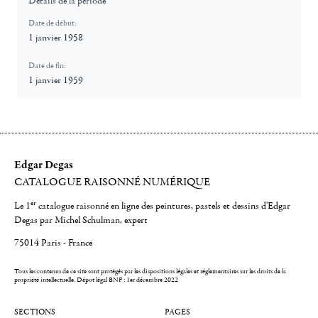
Détails de la période
Date de début:
1 janvier 1958
Date de fin:
1 janvier 1959
Edgar Degas
CATALOGUE RAISONNÉ NUMÉRIQUE
er
Le 1
catalogue raisonné en ligne des peintures, pastels et dessins d'Edgar
Degas par Michel Schulman, expert
75014 Paris - France
Tous les contenus de ce site sont protégés par les dispositions légales et réglementaires sur les droits de la
propriété intellectuelle.
Dépot légal BNF : 1er décembre 2022
SECTIONS
PAGES