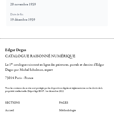
20 novembre 1959
Date de fin:
19 décembre 1959
Edgar Degas
CATALOGUE RAISONNÉ NUMÉRIQUE
er
Le 1
catalogue raisonné en ligne des peintures, pastels et dessins d'Edgar
Degas par Michel Schulman, expert
75014 Paris - France
Tous les contenus de ce site sont protégés par les dispositions légales et réglementaires sur les droits de la
propriété intellectuelle.
Dépot légal BNF : 1er décembre 2022
SECTIONS
PAGES
Accueil
Méthodologie