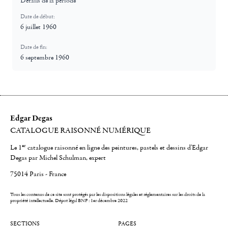
Détails de la période
Date de début:
6 juillet 1960
Date de fin:
6 septembre 1960
Edgar Degas
CATALOGUE RAISONNÉ NUMÉRIQUE
er
Le 1
catalogue raisonné en ligne des peintures, pastels et dessins d'Edgar
Degas par Michel Schulman, expert
75014 Paris - France
Tous les contenus de ce site sont protégés par les dispositions légales et réglementaires sur les droits de la
propriété intellectuelle.
Dépot légal BNF : 1er décembre 2022
SECTIONS
PAGES